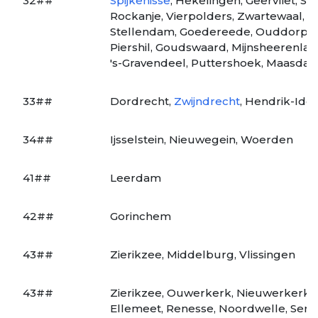
32##
Spijkenisse
, Hekelingen, Geervliet, 
Rockanje, Vierpolders, Zwartewaal, Mi
Stellendam, Goedereede, Ouddorp, O
Piershil, Goudswaard, Mijnsheerenlan
's-Gravendeel, Puttershoek, Maasda
33##
Dordrecht,
Zwijndrecht
, Hendrik-Id
34##
Ijsselstein, Nieuwegein, Woerden
41##
Leerdam
42##
Gorinchem
43##
Zierikzee, Middelburg, Vlissingen
43##
Zierikzee, Ouwerkerk, Nieuwerkerk, 
Ellemeet, Renesse, Noordwelle, Se