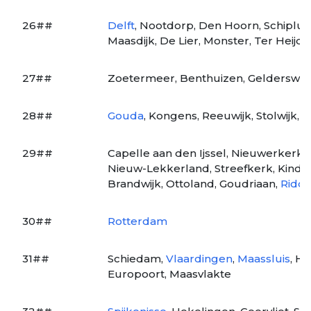
26##
Delft
, Nootdorp, Den Hoorn, Schipluid
Maasdijk, De Lier, Monster, Ter Heijde
27##
Zoetermeer, Benthuizen, Gelderswo
28##
Gouda
, Kongens, Reeuwijk, Stolwijk
29##
Capelle aan den Ijssel, Nieuwerkerk a
Nieuw-Lekkerland, Streefkerk, Kinde
Brandwijk, Ottoland, Goudriaan,
Ridd
30##
Rotterdam
31##
Schiedam,
Vlaardingen
,
Maassluis
, H
Europoort, Maasvlakte