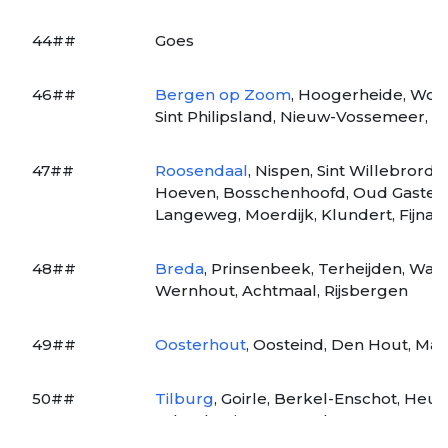
44##
Goes
46##
Bergen op Zoom
, Hoogerheide, Woen
Sint Philipsland, Nieuw-Vossemeer, Th
47##
Roosendaal
, Nispen, Sint Willebror
Hoeven, Bosschenhoofd, Oud Gastel,
Langeweg, Moerdijk, Klundert, Fijnaa
48##
Breda
, Prinsenbeek, Terheijden, Wage
Wernhout, Achtmaal, Rijsbergen
49##
Oosterhout
, Oosteind, Den Hout, M
50##
Tilburg
, Goirle, Berkel-Enschot, Heu
Esbeek, Diessen, Haghorst, Oost Wes