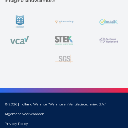
info@hollandwarmte.nl
© 2026 |
Holland Warmte "Warmte en Ventilatietechniek B.V."
Algemene voorwaarden
Privacy Policy