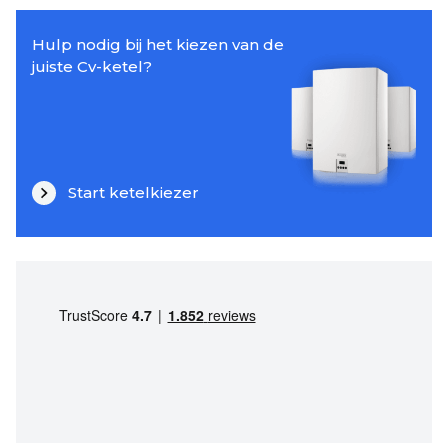
Hulp nodig bij het kiezen van de
juiste Cv-ketel?
Start ketelkiezer