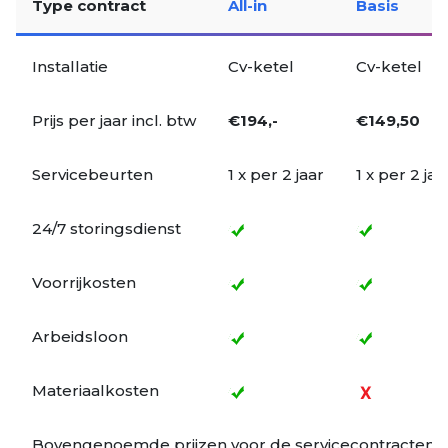
Type contract
All-in
Basis
Installatie
Cv-ketel
Cv-ketel
Prijs per jaar incl. btw
€
194,-
€
149,50
Servicebeurten
1 x per 2 jaar
1 x per 2 jaa
24/7 storingsdienst
Voorrijkosten
Arbeidsloon
Materiaalkosten
Bovengenoemde prijzen voor de servicecontracten wo