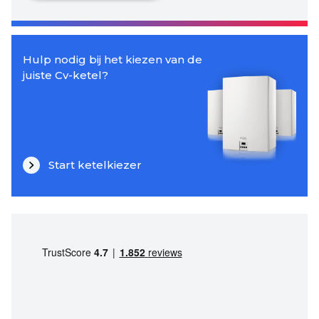
Hulp nodig bij het kiezen van de
juiste Cv-ketel?
Start ketelkiezer