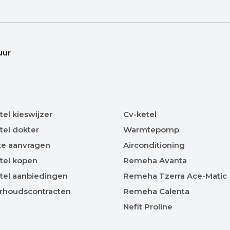
uur
tel kieswijzer
Cv-ketel
tel dokter
Warmtepomp
te aanvragen
Airconditioning
tel kopen
Remeha Avanta
tel aanbiedingen
Remeha Tzerra Ace-Matic
rhoudscontracten
Remeha Calenta
Nefit Proline