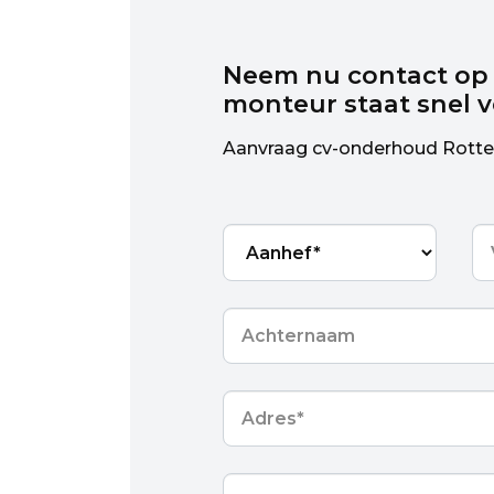
Neem nu contact op
monteur staat snel 
Aanvraag cv-onderhoud Rott
Aanhef*
*
Vo
Achternaam
*
Adres
*
Telefoon
*