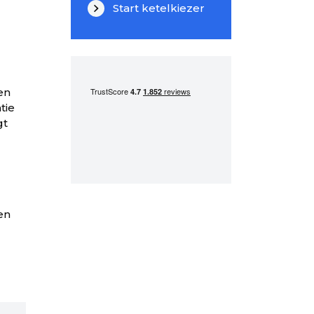
Start ketelkiezer
en
tie
gt
en