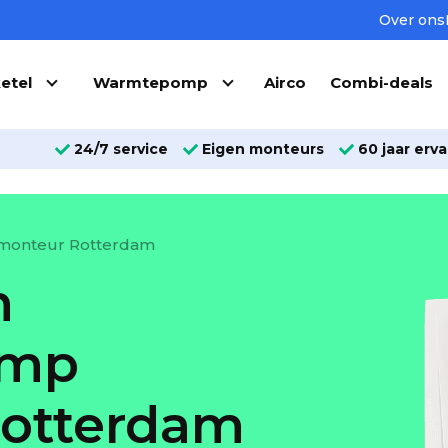
Over ons
etel
Warmtepomp
Airco
Combi-deals
24/7 service
Eigen monteurs
60 jaar erva
monteur Rotterdam
n
omp
otterdam