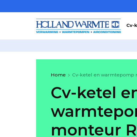
Cv-k
Home
Cv-ketel en warmtepomp 
Cv-ketel e
warmtep
monteur R