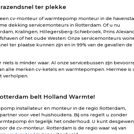
razendsnel ter plekke
aar een cv-monteur of warmtepomp monteur in de havenst
me dekking servicemonteurs in Rotterdam. Of u nu
rdam, Kralingen, Hillegersberg-Schiebroek, Prins Alexand
Delfshaven of het oude Westen: Onze servicemonteurs wone
snel ter plaatse kunnen zijn en in 99% van de gevallen de
r niets is minder waar. Al onze servicebussen zijn bevoorr
van alle merken cv-ketels en warmtepompen. Hiermee is
ct verholpen.
otterdam belt Holland Warmte!
tepomp installateur en monteur in de regio Rotterdam,
artner voor veel huishoudens. Bij ons regelt u zonder
warmtepomp én tegelijk het onderhoud. U kunt desgewen
oor de cv-monteur. Rotterdam is de regio waar wij van