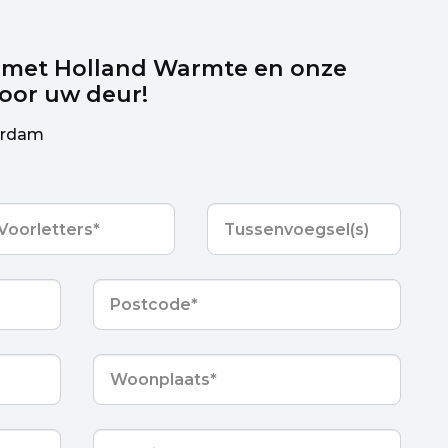
 met Holland Warmte en onze
voor uw deur!
erdam
orletters
*
Tussenvoegsel(s)
Postcode
*
Woonplaats
*
E-