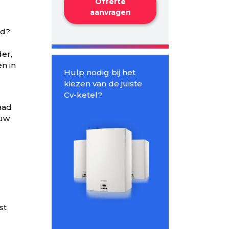
Offerte
aanvragen
ad?
er,
n in
Hulp nodig bij het
kiezen van de juiste
Cv-ketel?
aad
 uw
st