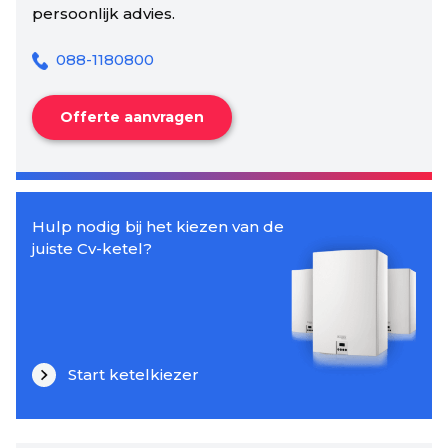
persoonlijk advies.
088-1180800
Offerte aanvragen
Hulp nodig bij het kiezen van de
juiste Cv-ketel?
Start ketelkiezer