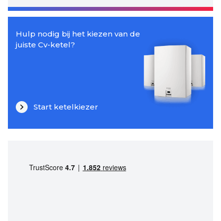
Hulp nodig bij het kiezen van de
juiste Cv-ketel?
Start ketelkiezer