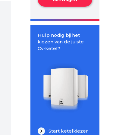
Hulp nodig bij het
kiezen van de juiste
Cv-ketel?
Start ketelkiezer