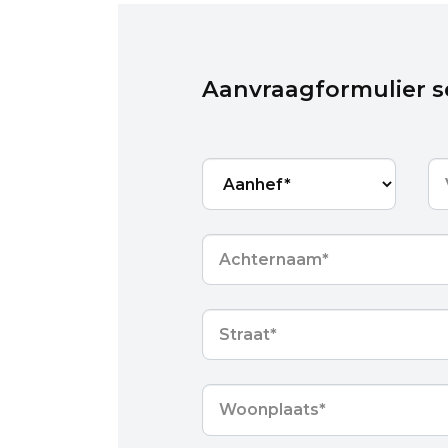
Aanvraagformulier s
Aanhef*
*
Vo
Achternaam
*
Straat
*
Woonplaats
*