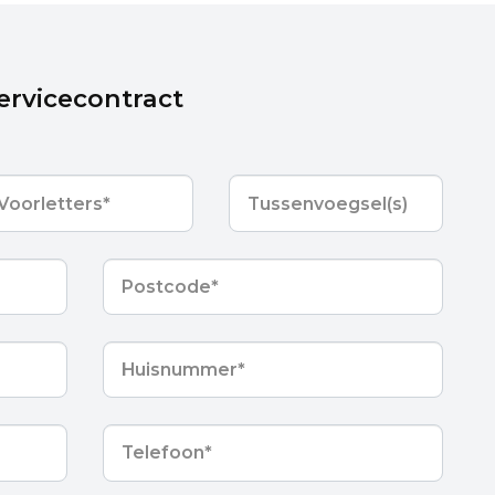
ervicecontract
orletters
*
Tussenvoegsel(s)
Postcode
*
Huisnummer
*
Telefoon
*