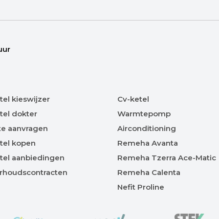
uur
tel kieswijzer
Cv-ketel
tel dokter
Warmtepomp
te aanvragen
Airconditioning
tel kopen
Remeha Avanta
tel aanbiedingen
Remeha Tzerra Ace-Matic
rhoudscontracten
Remeha Calenta
Nefit Proline