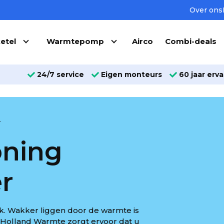
Over ons
etel
Warmtepomp
Airco
Combi-deals
24/7 service
Eigen monteurs
60 jaar erva
r
oning
r
jk. Wakker liggen door de warmte is
. Holland Warmte zorgt ervoor dat u