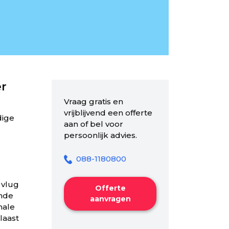
er
Vraag gratis en
vrijblijvend een offerte
dige
aan of bel voor
persoonlijk advies.
088-1180800
 vlug
Offerte
ende
aanvragen
male
laast