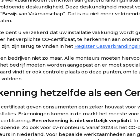
 voldoende deskundigheid. Deze deskundigheid moest v
Bewijs van Vakmanschap”. Dat is nu niet meer voldoende 
alen.
e bent u verzekerd dat uw installatie vakkundig wordt 
er het verplichte CO-certificaat, te herkennen aan onderst
zijn, zijn terug te vinden in het
Register Gasverbrandingsin
rijgen bedrijven niet zo maar. Alle monteurs moeten hiervo
 het bedrijf moeten worden aangepast en er moet speci
raard vindt er ook controle plaats op deze punten, om te z
t voldoen.
kenning hetzelfde als een Cer
certificaat geven consumenten een zeker houvast voor wa
stallaties. Erkenningen komen in de markt het meeste voor
certificering.
Een erkenning is niet wettelijk verplicht
. I
doende. Zo ook voor cv-monteurs. Vanaf 2023 is het CO-cer
teurs in Nederland. Voor bepaalde werkzaamheden aan gas