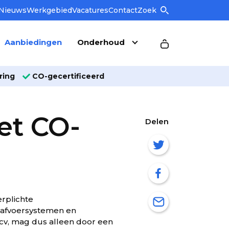
Nieuws
Werkgebied
Vacatures
Contact
Zoek
Aanbiedingen
Onderhoud
ring
CO-gecertificeerd
et CO-
Delen
erplichte
asafvoersystemen en
 cv, mag dus alleen door een