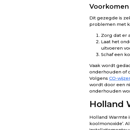
Voorkomen 
Dit gezegde is z
problemen met k
Zorg dat er a
Laat het ond
uitvoeren voo
Schaf een k
Vaak wordt gedacht
onderhouden of d
Volgens
CO-wijzer
wordt door een n
onderhouden wordt
Holland 
Holland Warmte is
koolmonoxide’. Al
installatiemonteu