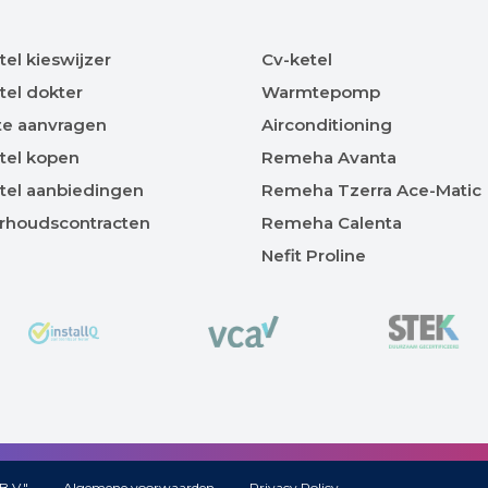
tel kieswijzer
Cv-ketel
tel dokter
Warmtepomp
te aanvragen
Airconditioning
tel kopen
Remeha Avanta
tel aanbiedingen
Remeha Tzerra Ace-Matic
rhoudscontracten
Remeha Calenta
Nefit Proline
B.V."
Algemene voorwaarden
Privacy Policy