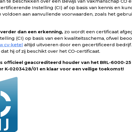
f dan te beschikken over een Bewijs van Vakmanschap CO en
ertificerende Instelling (CI) af op basis van kennis en ku
f te voldoen aan aanvullende voorwaarden, zoals het gebru
 verder dan een erkenning,
zo wordt een certificaat afg
telling (CI) op basis van een kwaliteitsschema, ofwel beoor
 cv-ketel
altijd uitvoeren door een gecertificeerd bedrij
t hij of zij beschikt over het CO-certificaat.
s officieel geaccrediteerd houder van het BRL-6000-25 
r K-0203428/01 en klaar voor een veilige toekomst!