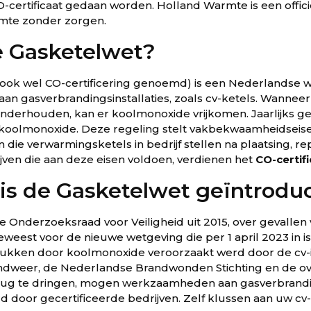
O-certificaat gedaan worden. Holland Warmte is een offici
rmte zonder zorgen.
e Gasketelwet?
(ook wel CO-certificering genoemd) is een Nederlandse we
 gasverbrandingsinstallaties, zoals cv-ketels. Wanneer 
onderhouden, kan er koolmonoxide vrijkomen. Jaarlijks g
oolmonoxide. Deze regeling stelt vakbekwaamheidseis
en die verwarmingsketels in bedrijf stellen na plaatsing, re
ven die aan deze eisen voldoen, verdienen het
CO-certif
s de Gasketelwet geïntrodu
e Onderzoeksraad voor Veiligheid uit 2015, over gevallen
eweest voor de nieuwe wetgeving die per 1 april 2023 in i
kken door koolmonoxide veroorzaakt werd door de cv-ins
andweer, de Nederlandse Brandwonden Stichting en de 
ug te dringen, mogen werkzaamheden aan gasverbranding
door gecertificeerde bedrijven. Zelf klussen aan uw cv-ke