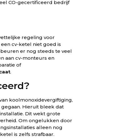
eel CO-gecertificeerd bedrijf
ttelijke regeling voor
een cv-ketel niet goed is
ebeuren er nog steeds te veel
en aan cv-monteurs en
paratie of
icaat
.
ceerd?
 van koolmonoxidevergiftiging,
s gegaan. Hieruit bleek dat
tallatie. Dit wekt grote
overheid. Om ongelukken door
sinstallaties alleen nog
tel is zelfs strafbaar.