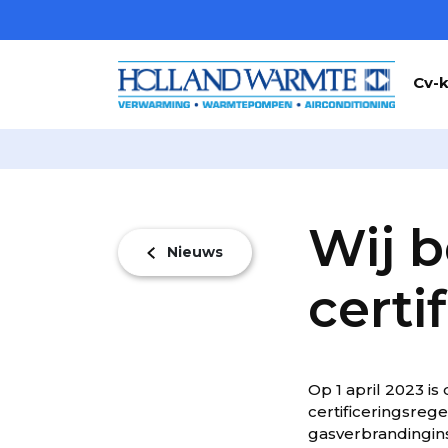
Cv-k
Wij b
Nieuws
certi
Op 1 april 2023 is
certificeringsreg
gasverbrandingins