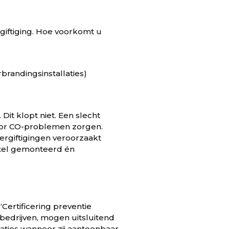
iftiging. Hoe voorkomt u
brandingsinstallaties)
Dit klopt niet. Een slecht
oor CO-problemen zorgen.
ergiftigingen veroorzaakt
etel gemonteerd én
Certificering preventie
 bedrijven, mogen uitsluitend
aties wanneer zij aantoonbaar