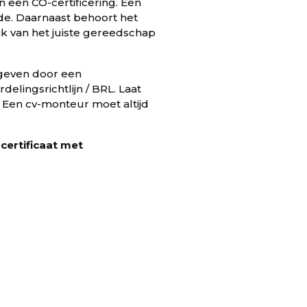
 een CO-certificering. Een
nde. Daarnaast behoort het
ik van het juiste gereedschap
egeven door een
delingsrichtlijn / BRL. Laat
f. Een cv-monteur moet altijd
certificaat met