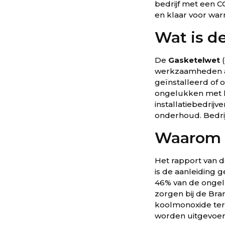
bedrijf met een C
en klaar voor wa
Wat is d
De
Gasketelwet
werkzaamheden aan
geïnstalleerd of 
ongelukken met k
installatiebedrijv
onderhoud. Bedrij
Waarom i
Het rapport van d
is de aanleiding g
46% van de ongelu
zorgen bij de Br
koolmonoxide ter
worden uitgevoerd 