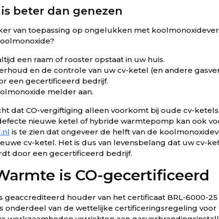
is beter dan genezen
eker van toepassing op ongelukken met koolmonoxideverg
oolmonoxide?
ltijd een raam of rooster opstaat in uw huis.
erhoud en de controle van uw cv-ketel (en andere gasver
r een gecertificeerd bedrijf.
oolmonoxide melder aan.
 dat CO-vergiftiging alleen voorkomt bij oude cv-ketels. 
efecte nieuwe ketel of hybride warmtepomp kan ook v
.nl
is te zien dat ongeveer de helft van de koolmonoxidev
ieuwe cv-ketel. Het is dus van levensbelang dat uw cv-k
 door een gecertificeerd bedrijf.
Warmte is CO-gecertificeerd
 geaccrediteerd houder van het certificaat BRL-6000-25 ‘
s onderdeel van de wettelijke certificeringsregeling voor
rs werkzaamheden verrichten aan gasverbrandingsinstall