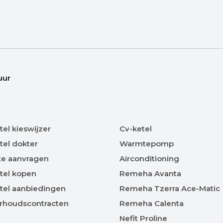
uur
tel kieswijzer
Cv-ketel
tel dokter
Warmtepomp
te aanvragen
Airconditioning
tel kopen
Remeha Avanta
tel aanbiedingen
Remeha Tzerra Ace-Matic
rhoudscontracten
Remeha Calenta
Nefit Proline