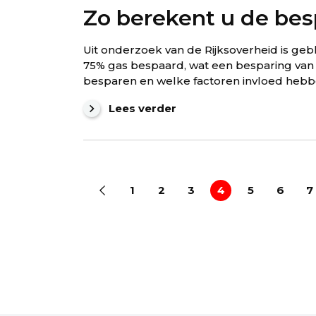
Zo berekent u de be
Uit onderzoek van de Rijksoverheid is 
75% gas bespaard, wat een besparing van 
besparen en welke factoren invloed hebbe
Lees verder
1
2
3
4
5
6
7