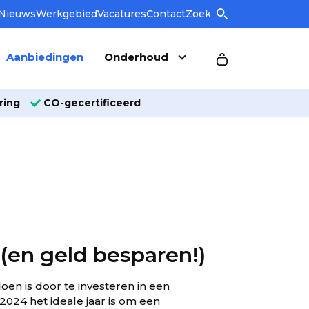
Nieuws
Werkgebied
Vacatures
Contact
Zoek
Aanbiedingen
Onderhoud
ring
CO-gecertificeerd
en geld besparen!)
en is door te investeren in een
24 het ideale jaar is om een